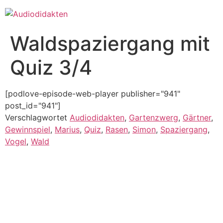
Zum
Inhalt
springen
Waldspaziergang mit
Quiz 3/4
[podlove-episode-web-player publisher="941"
post_id="941"]
Verschlagwortet
Audiodidakten
,
Gartenzwerg
,
Gärtner
,
Gewinnspiel
,
Marius
,
Quiz
,
Rasen
,
Simon
,
Spaziergang
,
Vogel
,
Wald