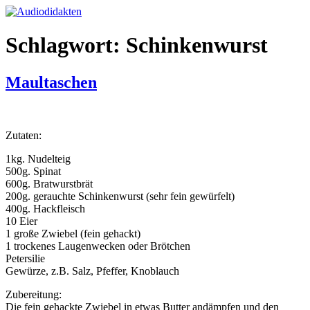
Zum
Inhalt
springen
Schlagwort:
Schinkenwurst
Maultaschen
Zutaten:
1kg. Nudelteig
500g. Spinat
600g. Bratwurstbrät
200g. gerauchte Schinkenwurst (sehr fein gewürfelt)
400g. Hackfleisch
10 Eier
1 große Zwiebel (fein gehackt)
1 trockenes Laugenwecken oder Brötchen
Petersilie
Gewürze, z.B. Salz, Pfeffer, Knoblauch
Zubereitung:
Die fein gehackte Zwiebel in etwas Butter andämpfen und den