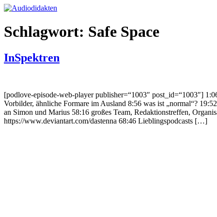
Zum
Inhalt
springen
Schlagwort:
Safe Space
InSpektren
[podlove-episode-web-player publisher=“1003″ post_id=“1003″] 1:06
Vorbilder, ähnliche Formare im Ausland 8:56 was ist „normal“? 19
an Simon und Marius 58:16 großes Team, Redaktionstreffen, Organisa
https://www.deviantart.com/dastenna 68:46 Lieblingspodcasts […]