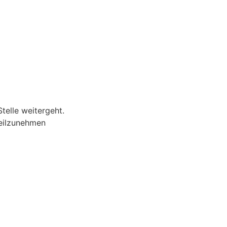
telle weitergeht.
teilzunehmen