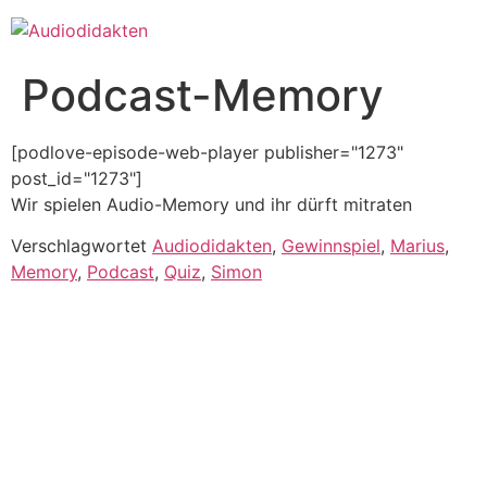
Zum
Inhalt
springen
Podcast-Memory
[podlove-episode-web-player publisher="1273"
post_id="1273"]
Wir spielen Audio-Memory und ihr dürft mitraten
Verschlagwortet
Audiodidakten
,
Gewinnspiel
,
Marius
,
Memory
,
Podcast
,
Quiz
,
Simon