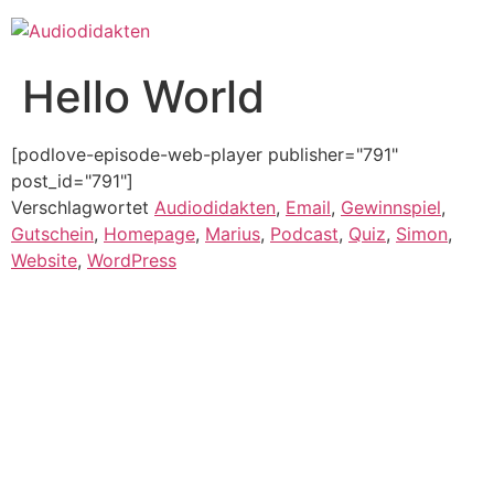
Zum
Inhalt
springen
Hello World
[podlove-episode-web-player publisher="791"
post_id="791"]
Verschlagwortet
Audiodidakten
,
Email
,
Gewinnspiel
,
Gutschein
,
Homepage
,
Marius
,
Podcast
,
Quiz
,
Simon
,
Website
,
WordPress