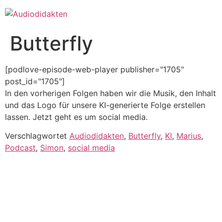
Zum
Inhalt
springen
Butterfly
[podlove-episode-web-player publisher="1705"
post_id="1705"]
In den vorherigen Folgen haben wir die Musik, den Inhalt
und das Logo für unsere KI-generierte Folge erstellen
lassen. Jetzt geht es um social media.
Verschlagwortet
Audiodidakten
,
Butterfly
,
KI
,
Marius
,
Podcast
,
Simon
,
social media